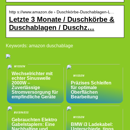
http s://www.amazon.de › Duschkörbe-Duschablagen-L…
Letzte 3 Monate / Duschkörbe &
Duschablagen / Duschz…
Keywords: amazon duschablage
WISSEN
Wechselrichter mit
WISSEN
echter Sinuswelle
2000W –
Präzises Schleifen
Zuverlässige
für optimale
Stromversorgung für
Oberflächen
empfindliche Geräte
Bearbeitung
BUSINESS
WISSEN
Gebrauchten Elektro
Gabelstaplern: Eine
BMW i3 Ladekabel:
Nachhaltige und
Unterschiede, tipps