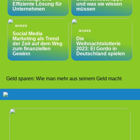
Effiziente Lösung für
und was sie wissen
Unternehmen
müssen
WISSEN
WISSEN
Social Media
Marketing als Trend
Die
der Zeit auf dem Weg
Weihnachtslotterie
zum finanziellen
2023: El Gordo in
Gewinn
Deutschland spielen
Geld sparen: Wie man mehr aus seinem Geld macht