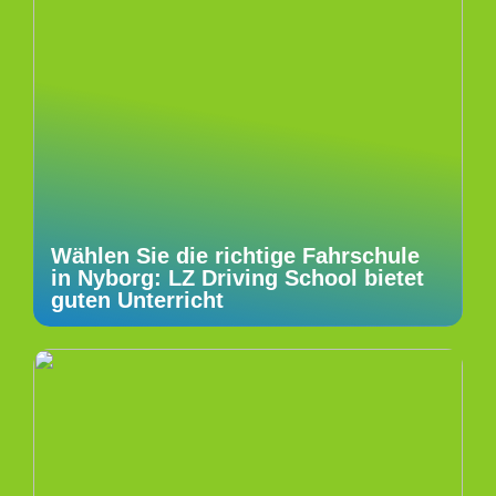
Wählen Sie die richtige Fahrschule
in Nyborg: LZ Driving School bietet
guten Unterricht