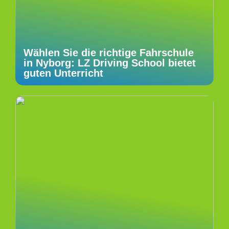
Wählen Sie die richtige Fahrschule
in Nyborg: LZ Driving School bietet
guten Unterricht