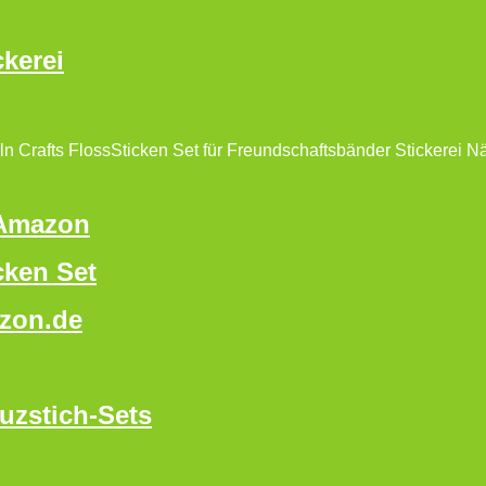
kerei
teln Crafts FlossSticken Set für Freundschaftsbänder Stickerei 
 Amazon
cken Set
azon.de
uzstich-Sets