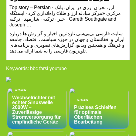
Top story – Persian · ارز. بحران ارزی در ایران؛ بانک
مرکزی «مرکز مبادله ارز و طلا» راه‌اندازی کرد · ایستگاه
خبر · ترکیه · شارمهد · ترکیه · Gareth Southgate and
Joseph …
سایت فارسی بی‌بی‌سی تازه‌ترین اخبار و گزارش ها درباره
ایران و افغانستان و جهان در حوزه سیاست، اقتصاد، جامعه
و فرهنگ و همچنین ویدیو، گزارش‌های تصویری و برنامه‌های
تلویزیون فارسی را به شما ارائه می‌دهد.
Keywords: bbc farsi youtube
WISSEN
Wechselrichter mit
WISSEN
echter Sinuswelle
2000W –
Präzises Schleifen
Zuverlässige
für optimale
Stromversorgung für
Oberflächen
empfindliche Geräte
Bearbeitung