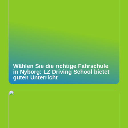
Wählen Sie die richtige Fahrschule
in Nyborg: LZ Driving School bietet
guten Unterricht