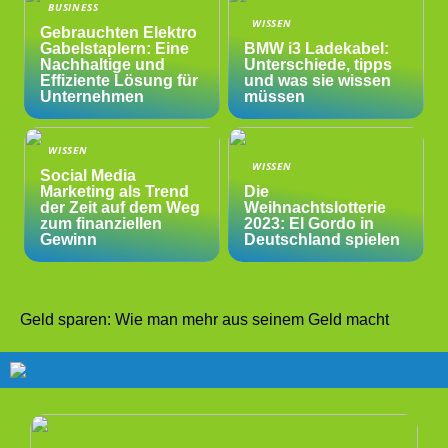
BUSINESS
WISSEN
Gebrauchten Elektro
Gabelstaplern: Eine
BMW i3 Ladekabel:
Nachhaltige und
Unterschiede, tipps
Effiziente Lösung für
und was sie wissen
Unternehmen
müssen
WISSEN
WISSEN
Social Media
Marketing als Trend
Die
der Zeit auf dem Weg
Weihnachtslotterie
zum finanziellen
2023: El Gordo in
Gewinn
Deutschland spielen
Geld sparen: Wie man mehr aus seinem Geld macht