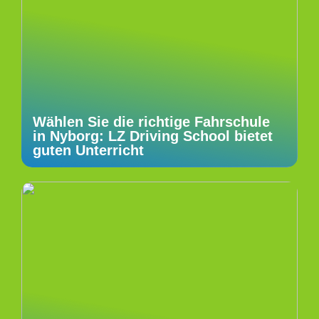
Wählen Sie die richtige Fahrschule
in Nyborg: LZ Driving School bietet
guten Unterricht