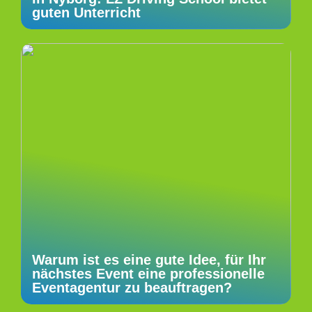
guten Unterricht
Warum ist es eine gute Idee, für Ihr
nächstes Event eine professionelle
Eventagentur zu beauftragen?