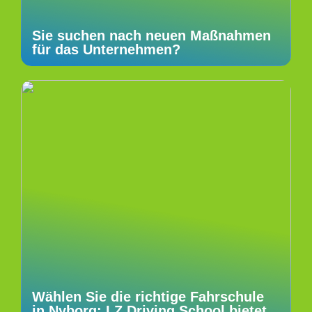
Sie suchen nach neuen Maßnahmen
für das Unternehmen?
Wählen Sie die richtige Fahrschule
in Nyborg: LZ Driving School bietet