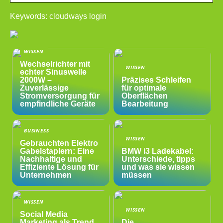
Keywords: cloudways login
WISSEN
Wechselrichter mit
WISSEN
echter Sinuswelle
2000W –
Präzises Schleifen
Zuverlässige
für optimale
Stromversorgung für
Oberflächen
empfindliche Geräte
Bearbeitung
BUSINESS
WISSEN
Gebrauchten Elektro
Gabelstaplern: Eine
BMW i3 Ladekabel:
Nachhaltige und
Unterschiede, tipps
Effiziente Lösung für
und was sie wissen
Unternehmen
müssen
WISSEN
WISSEN
Social Media
Marketing als Trend
Die