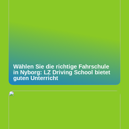
Wählen Sie die richtige Fahrschule
in Nyborg: LZ Driving School bietet
guten Unterricht