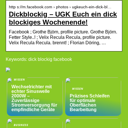
http s://m.facebook.com › photos › ugkeuch-ein-dick-bl…
Dickblockig – UGK Euch ein dick
blockiges Wochenende!
Facebook ; Grothe Björn, profile picture. Grothe Björn.
Fetter Style..! ; Velix Recula Recula, profile picture.
Velix Recula Recula. brennt! ; Florian Döring, …
Keywords: dick blockig facebook
WISSEN
Wechselrichter mit
WISSEN
echter Sinuswelle
2000W –
Präzises Schleifen
Zuverlässige
für optimale
Stromversorgung für
Oberflächen
empfindliche Geräte
Bearbeitung
BUSINESS