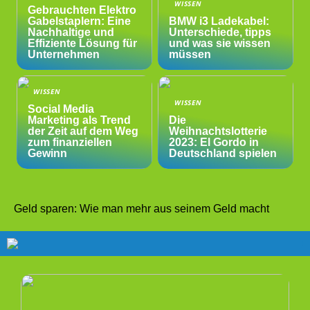
WISSEN
Gebrauchten Elektro
Gabelstaplern: Eine
BMW i3 Ladekabel:
Nachhaltige und
Unterschiede, tipps
Effiziente Lösung für
und was sie wissen
Unternehmen
müssen
WISSEN
WISSEN
Social Media
Marketing als Trend
Die
der Zeit auf dem Weg
Weihnachtslotterie
zum finanziellen
2023: El Gordo in
Gewinn
Deutschland spielen
Geld sparen: Wie man mehr aus seinem Geld macht