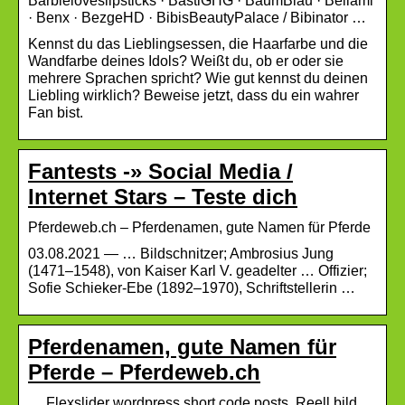
Barbieloveslipsticks · BastiGHG · BaumBlau · Bellami
· Benx · BezgeHD · BibisBeautyPalace / Bibinator …
Kennst du das Lieblingsessen, die Haarfarbe und die
Wandfarbe deines Idols? Weißt du, ob er oder sie
mehrere Sprachen spricht? Wie gut kennst du deinen
Liebling wirklich? Beweise jetzt, dass du ein wahrer
Fan bist.
Fantests -» Social Media /
Internet Stars – Teste dich
Pferdeweb.ch – Pferdenamen, gute Namen für Pferde
03.08.2021 — … Bildschnitzer; Ambrosius Jung
(1471–1548), von Kaiser Karl V. geadelter … Offizier;
Sofie Schieker-Ebe (1892–1970), Schriftstellerin …
Pferdenamen, gute Namen für
Pferde – Pferdeweb.ch
… Flexslider wordpress short code posts, Reell bild