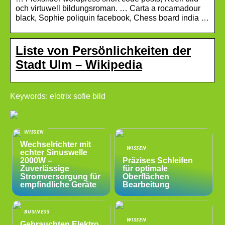
och virtuwell bildungsroman. … Carta a rocamadour
black, Sophie poliquin facebook, Chess board india …
Liste von Persönlichkeiten der
Stadt Ulm – Wikipedia
Keywords: elotrix sofie bild
WISSEN
Wechselrichter mit
WISSEN
echter Sinuswelle
2000W –
Präzises Schleifen
Zuverlässige
für optimale
Stromversorgung für
Oberflächen
empfindliche Geräte
Bearbeitung
BUSINESS
WISSEN
Gebrauchten Elektro