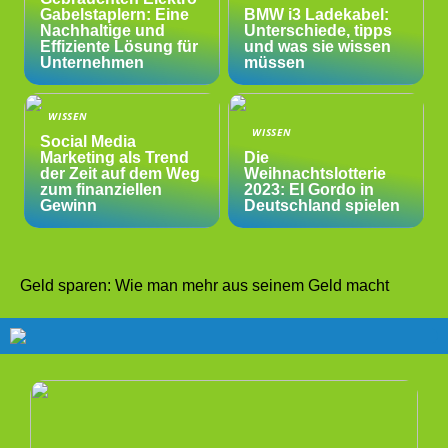
Gabelstaplern: Eine
BMW i3 Ladekabel:
Nachhaltige und
Unterschiede, tipps
Effiziente Lösung für
und was sie wissen
Unternehmen
müssen
WISSEN
WISSEN
Social Media
Marketing als Trend
Die
der Zeit auf dem Weg
Weihnachtslotterie
zum finanziellen
2023: El Gordo in
Gewinn
Deutschland spielen
Geld sparen: Wie man mehr aus seinem Geld macht