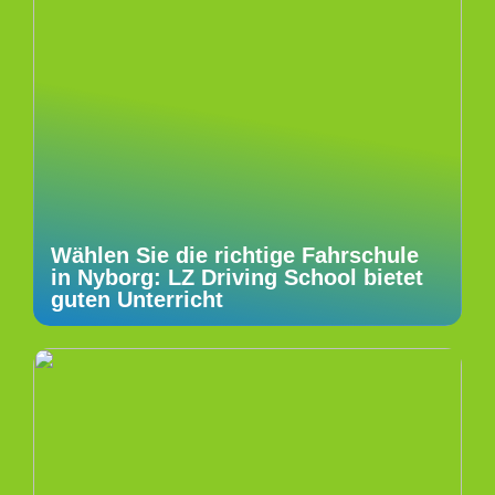
Wählen Sie die richtige Fahrschule
in Nyborg: LZ Driving School bietet
guten Unterricht