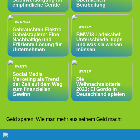
empfindliche Geräte
Bearbeitung
BUSINESS
WISSEN
Gebrauchten Elektro
Gabelstaplern: Eine
BMW i3 Ladekabel:
Nachhaltige und
Unterschiede, tipps
Effiziente Lösung für
und was sie wissen
Unternehmen
müssen
WISSEN
WISSEN
Social Media
Marketing als Trend
Die
der Zeit auf dem Weg
Weihnachtslotterie
zum finanziellen
2023: El Gordo in
Gewinn
Deutschland spielen
Geld sparen: Wie man mehr aus seinem Geld macht