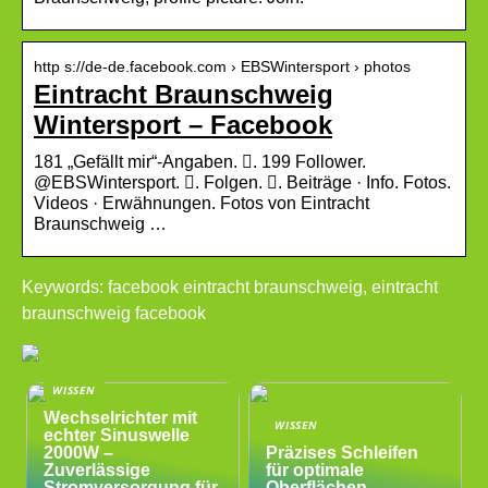
http s://de-de.facebook.com › EBSWintersport › photos
Eintracht Braunschweig
Wintersport – Facebook
181 „Gefällt mir“-Angaben. 󱞋. 199 Follower.
@EBSWintersport. 󱙶. Folgen. 󰟝. Beiträge · Info. Fotos.
Videos · Erwähnungen. Fotos von Eintracht
Braunschweig …
Keywords: facebook eintracht braunschweig, eintracht
braunschweig facebook
WISSEN
Wechselrichter mit
WISSEN
echter Sinuswelle
2000W –
Präzises Schleifen
Zuverlässige
für optimale
Stromversorgung für
Oberflächen