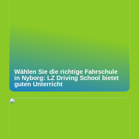
Wählen Sie die richtige Fahrschule
in Nyborg: LZ Driving School bietet
guten Unterricht