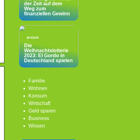
der Zeit auf dem
Weg zum
finanziellen Gewinn
WISSEN
Die
Weihnachtslotterie
2023: El Gordo in
Deutschland spielen
Familie
Wohnen
Konsum
Wirtschaft
Geld sparen
Business
Wissen