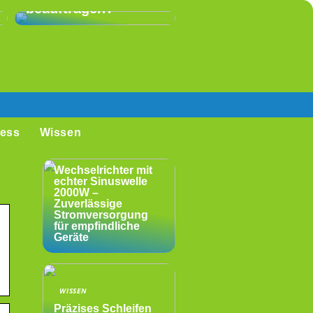
beauftragen?
ess
Wissen
WISSEN
Wechselrichter mit
echter Sinuswelle
2000W –
Zuverlässige
Stromversorgung
für empfindliche
Geräte
WISSEN
Präzises Schleifen