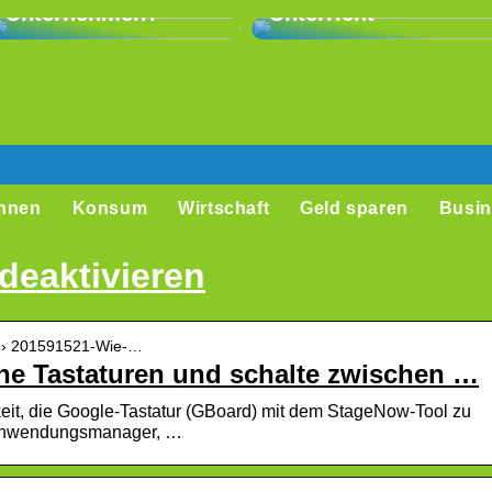
Unternehmen?
Unterricht
hnen
Konsum
Wirtschaft
Geld sparen
Busin
deaktivieren
les › 201591521-Wie-…
ine Tastaturen und schalte zwischen …
hkeit, die Google-Tastatur (GBoard) mit dem StageNow-Tool zu
 Anwendungsmanager, …