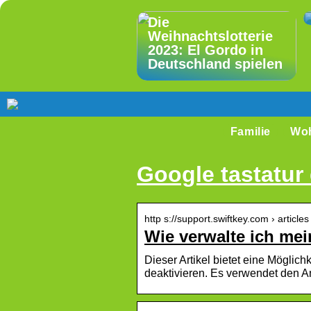
Die
Weihnachtslotterie
2023: El Gordo in
Deutschland spielen
Familie
Wo
Google tastatur 
http s://support.swiftkey.com › artic
Wie verwalte ich me
Dieser Artikel bietet eine Möglic
deaktivieren. Es verwendet den