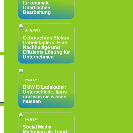
für optimale
Oberflächen
Bearbeitung
BUSINESS
Gebrauchten Elektro
Gabelstaplern: Eine
Nachhaltige und
Effiziente Lösung für
Unternehmen
WISSEN
BMW i3 Ladekabel:
Unterschiede, tipps
und was sie wissen
müssen
WISSEN
Social Media
Marketing als Trend