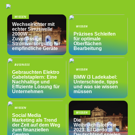
WISSEN
Wechselrichter mit
WISSEN
echter Sinuswelle
2000W –
Präzises Schleifen
Zuverlässige
für optimale
Stromversorgung für
Oberflächen
empfindliche Geräte
Bearbeitung
BUSINESS
WISSEN
Gebrauchten Elektro
Gabelstaplern: Eine
BMW i3 Ladekabel:
Nachhaltige und
Unterschiede, tipps
Effiziente Lösung für
und was sie wissen
Unternehmen
müssen
WISSEN
WISSEN
Social Media
Marketing als Trend
Die
der Zeit auf dem Weg
Weihnachtslotterie
zum finanziellen
2023: El Gordo in
Gewinn
Deutschland spielen