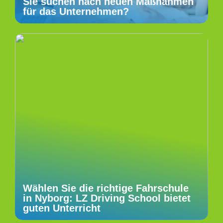
Sie suchen nach neuen Maßnahmen
für das Unternehmen?
Wählen Sie die richtige Fahrschule
in Nyborg: LZ Driving School bietet
guten Unterricht