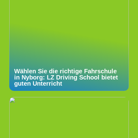
Wählen Sie die richtige Fahrschule
in Nyborg: LZ Driving School bietet
guten Unterricht