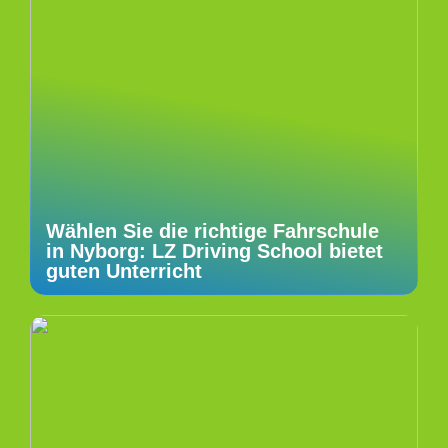
Wählen Sie die richtige Fahrschule
in Nyborg: LZ Driving School bietet
guten Unterricht