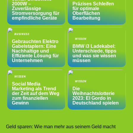
2000W –
Präzises Schleifen
Zuverlässige
für optimale
Stromversorgung für
Oberflächen
empfindliche Geräte
Bearbeitung
BUSINESS
WISSEN
Gebrauchten Elektro
Gabelstaplern: Eine
BMW i3 Ladekabel:
Nachhaltige und
Unterschiede, tipps
Effiziente Lösung für
und was sie wissen
Unternehmen
müssen
WISSEN
WISSEN
Social Media
Marketing als Trend
Die
der Zeit auf dem Weg
Weihnachtslotterie
zum finanziellen
2023: El Gordo in
Gewinn
Deutschland spielen
Geld sparen: Wie man mehr aus seinem Geld macht