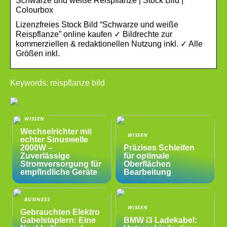
Schwarze und weiße Reispflanze | Stock Bild |
Colourbox
Lizenzfreies Stock Bild “Schwarze und weiße
Reispflanze” online kaufen ✓ Bildrechte zur
kommerziellen & redaktionellen Nutzung inkl. ✓ Alle
Größen inkl.
Keywords: reispflanze bild
WISSEN
Wechselrichter mit
WISSEN
echter Sinuswelle
2000W –
Präzises Schleifen
Zuverlässige
für optimale
Stromversorgung für
Oberflächen
empfindliche Geräte
Bearbeitung
BUSINESS
WISSEN
Gebrauchten Elektro
Gabelstaplern: Eine
BMW i3 Ladekabel: