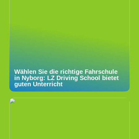
Wählen Sie die richtige Fahrschule
in Nyborg: LZ Driving School bietet
guten Unterricht