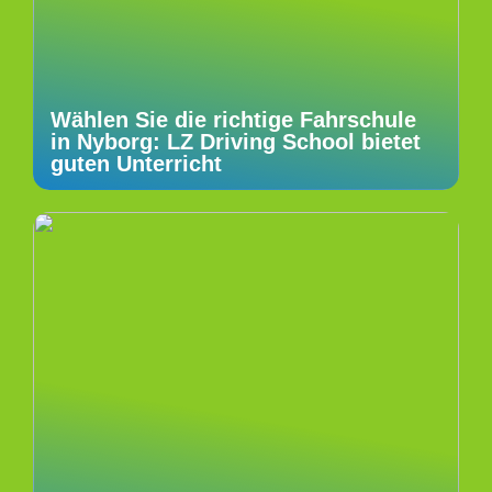
Wählen Sie die richtige Fahrschule
in Nyborg: LZ Driving School bietet
guten Unterricht