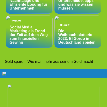
Nachhaltige und
Unterschiede, tipps
Effiziente Lösung für
und was sie wissen
Unternehmen
müssen
WISSEN
WISSEN
Social Media
Marketing als Trend
Die
der Zeit auf dem Weg
Weihnachtslotterie
zum finanziellen
2023: El Gordo in
Gewinn
Deutschland spielen
Geld sparen: Wie man mehr aus seinem Geld macht