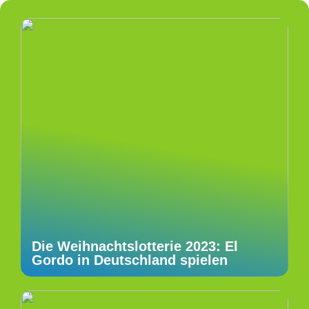
Die Weihnachtslotterie 2023: El
Gordo in Deutschland spielen