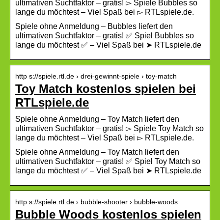
ultimativen Suchtfaktor – gratis! ▻ Spiele Bubbles so
lange du möchtest – Viel Spaß bei ▻ RTLspiele.de.
Spiele ohne Anmeldung – Bubbles liefert den
ultimativen Suchtfaktor – gratis! ✅ Spiel Bubbles so
lange du möchtest ✅ – Viel Spaß bei ➤ RTLspiele.de
http s://spiele.rtl.de › drei-gewinnt-spiele › toy-match
Toy Match kostenlos spielen bei
RTLspiele.de
Spiele ohne Anmeldung – Toy Match liefert den
ultimativen Suchtfaktor – gratis! ▻ Spiele Toy Match so
lange du möchtest – Viel Spaß bei ▻ RTLspiele.de.
Spiele ohne Anmeldung – Toy Match liefert den
ultimativen Suchtfaktor – gratis! ✅ Spiel Toy Match so
lange du möchtest ✅ – Viel Spaß bei ➤ RTLspiele.de
http s://spiele.rtl.de › bubble-shooter › bubble-woods
Bubble Woods kostenlos spielen