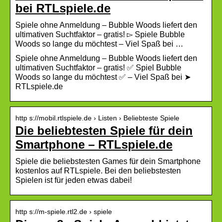
bei RTLspiele.de
Spiele ohne Anmeldung – Bubble Woods liefert den
ultimativen Suchtfaktor – gratis! ▻ Spiele Bubble
Woods so lange du möchtest – Viel Spaß bei …
Spiele ohne Anmeldung – Bubble Woods liefert den
ultimativen Suchtfaktor – gratis! ✅ Spiel Bubble
Woods so lange du möchtest ✅ – Viel Spaß bei ➤
RTLspiele.de
http s://mobil.rtlspiele.de › Listen › Beliebteste Spiele
Die beliebtesten Spiele für dein
Smartphone – RTLspiele.de
Spiele die beliebstesten Games für dein Smartphone
kostenlos auf RTLspiele. Bei den beliebstesten
Spielen ist für jeden etwas dabei!
http s://m-spiele.rtl2.de › spiele