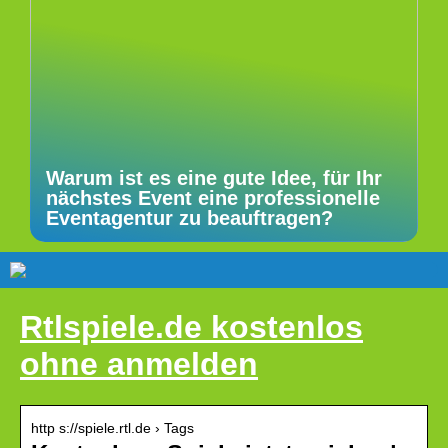
Warum ist es eine gute Idee, für Ihr
nächstes Event eine professionelle
Eventagentur zu beauftragen?
Rtlspiele.de kostenlos
ohne anmelden
http s://spiele.rtl.de › Tags