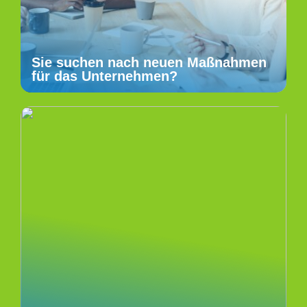
Sie suchen nach neuen Maßnahmen
für das Unternehmen?