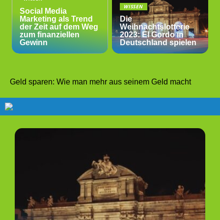
WISSEN
Social Media
Marketing als Trend
Die
der Zeit auf dem Weg
Weihnachtslotterie
zum finanziellen
2023: El Gordo in
Gewinn
Deutschland spielen
Geld sparen: Wie man mehr aus seinem Geld macht