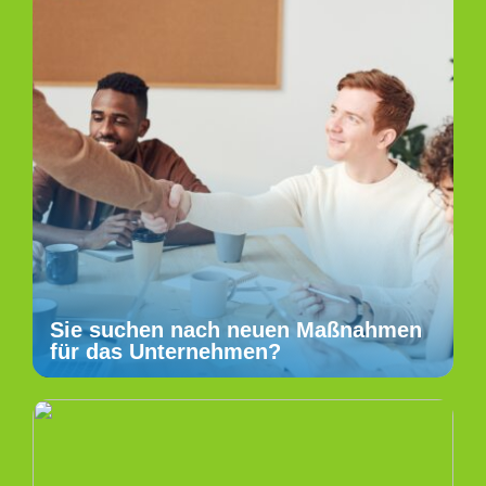
Sie suchen nach neuen Maßnahmen
für das Unternehmen?