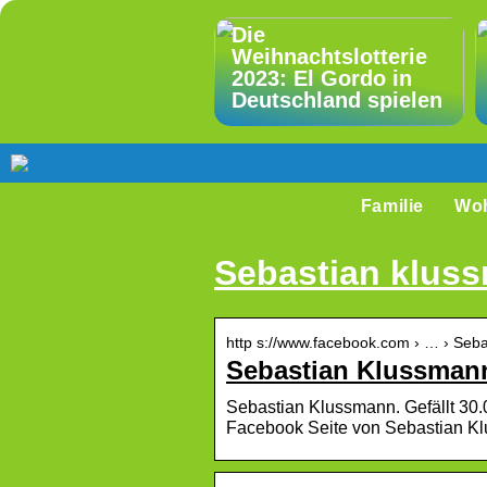
Die
Weihnachtslotterie
2023: El Gordo in
Deutschland spielen
Familie
Wo
Sebastian klus
http s://www.facebook.com › … › Seb
Sebastian Klussman
Sebastian Klussmann. Gefällt 30.0
Facebook Seite von Sebastian K