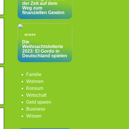
der Zeit auf dem
Weg zum
finanziellen Gewinn
WISSEN
Die
Weihnachtslotterie
2023: El Gordo in
Deutschland spielen
Familie
Wohnen
Konsum
Wirtschaft
Geld sparen
Business
Wissen