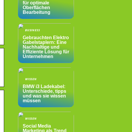
für optimale
Oberflächen
Bearbeitung
BUSINESS
Gebrauchten Elektro
Gabelstaplern: Eine
Nachhaltige und
Effiziente Lösung für
Unternehmen
WISSEN
BMW i3 Ladekabel:
Unterschiede, tipps
und was sie wissen
müssen
WISSEN
Social Media
Marketing als Trend