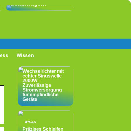
beauftragen?
ess
Wissen
WISSEN
Wechselrichter mit
echter Sinuswelle
2000W –
Zuverlässige
Stromversorgung
für empfindliche
Geräte
WISSEN
Präzises Schleifen