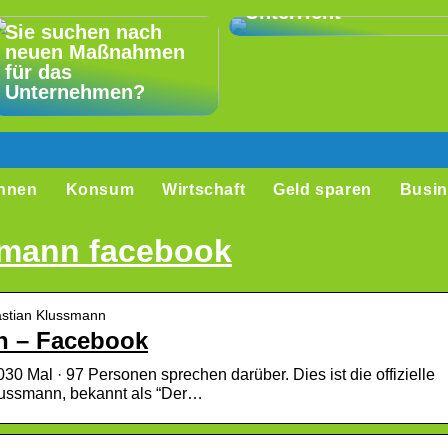
Unterricht
Sie suchen nach
neuen Maßnahmen
für das
Unternehmen?
hnen
Konsum
Wirtschaft
Geld sparen
Busin
smann facebook
astian Klussmann
n – Facebook
30 Mal · 97 Personen sprechen darüber. Dies ist die offizielle
lussmann, bekannt als “Der…