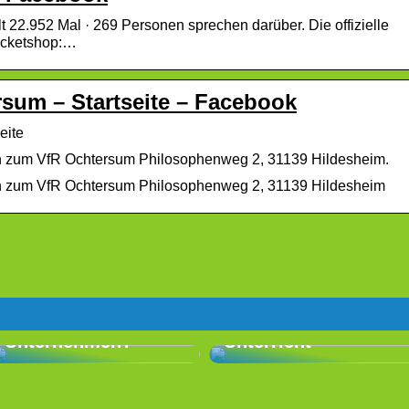
lt 22.952 Mal · 269 Personen sprechen darüber. Die offizielle
icketshop:…
sum – Startseite – Facebook
eite
nen zum VfR Ochtersum Philosophenweg 2, 31139 Hildesheim.
onen zum VfR Ochtersum Philosophenweg 2, 31139 Hildesheim
Wählen Sie die
richtige Fahrschule
Sie suchen nach
in Nyborg: LZ
neuen Maßnahmen
Driving School
für das
bietet guten
Unternehmen?
Unterricht