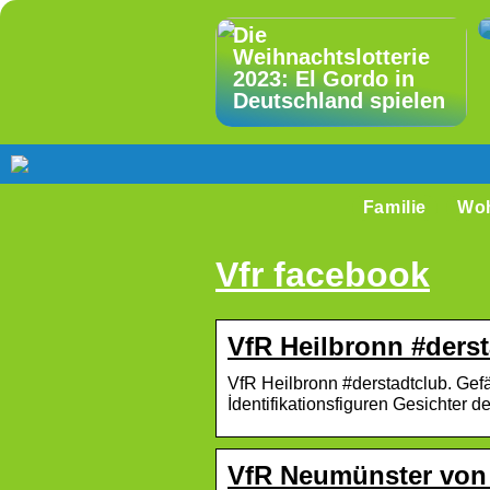
Die
Weihnachtslotterie
2023: El Gordo in
Deutschland spielen
Familie
Wo
Vfr facebook
VfR Heilbronn #ders
VfR Heilbronn #derstadtclub. Gefä
İdentifikationsfiguren Gesichter
VfR Neumünster von 