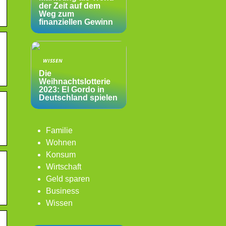
der Zeit auf dem
Weg zum
finanziellen Gewinn
WISSEN
Die
Weihnachtslotterie
2023: El Gordo in
Deutschland spielen
Familie
Wohnen
Konsum
Wirtschaft
Geld sparen
Business
Wissen