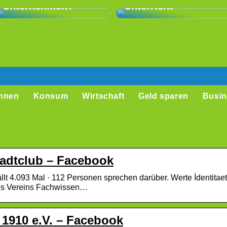
Unternehmen?
Unterricht
hnen
Konsum
Wirtschaft
Geld sparen
Busin
tadtclub – Facebook
llt 4.093 Mal · 112 Personen sprechen darüber. Werte İdentitaet
 des Vereins Fachwissen…
1910 e.V. – Facebook