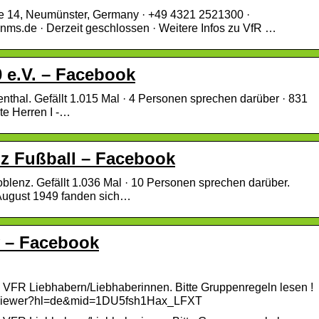
aße 14, Neumünster, Germany · +49 4321 2521300 ·
-nms.de · Derzeit geschlossen · Weitere Infos zu VfR …
 e.V. – Facebook
nthal. Gefällt 1.015 Mal · 4 Personen sprechen darüber · 831
ite Herren I -…
nz Fußball – Facebook
blenz. Gefällt 1.036 Mal · 10 Personen sprechen darüber.
 August 1949 fanden sich…
 – Facebook
FR Liebhabern/Liebhaberinnen. Bitte Gruppenregeln lesen !
d/viewer?hl=de&mid=1DU5fsh1Hax_LFXT