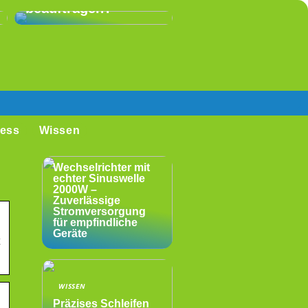
beauftragen?
ess
Wissen
WISSEN
Wechselrichter mit
echter Sinuswelle
2000W –
Zuverlässige
Stromversorgung
für empfindliche
Geräte
WISSEN
Präzises Schleifen