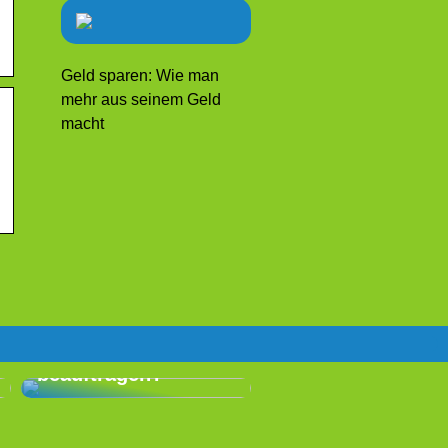
Geld sparen: Wie man
mehr aus seinem Geld
macht
Warum ist es eine
gute Idee, für Ihr
nächstes Event eine
professionelle
Eventagentur zu
beauftragen?