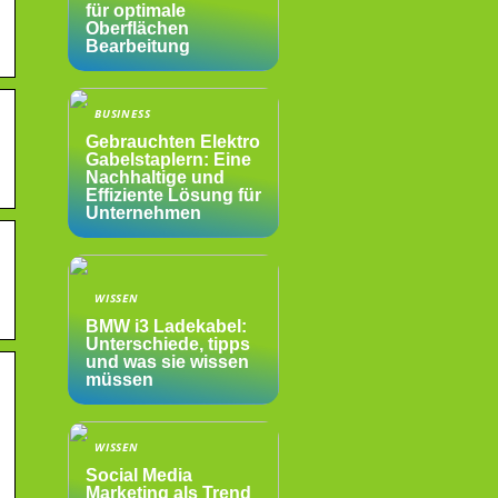
für optimale
Oberflächen
Bearbeitung
BUSINESS
Gebrauchten Elektro
Gabelstaplern: Eine
Nachhaltige und
Effiziente Lösung für
Unternehmen
WISSEN
BMW i3 Ladekabel:
Unterschiede, tipps
und was sie wissen
müssen
WISSEN
Social Media
Marketing als Trend