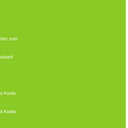
eiten zum
nutzen!
us Konto
us Konto