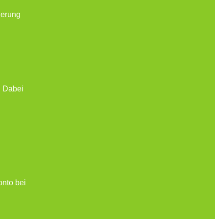
herung
. Dabei
onto bei