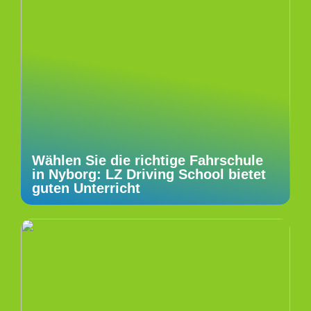
Wählen Sie die richtige Fahrschule
in Nyborg: LZ Driving School bietet
guten Unterricht