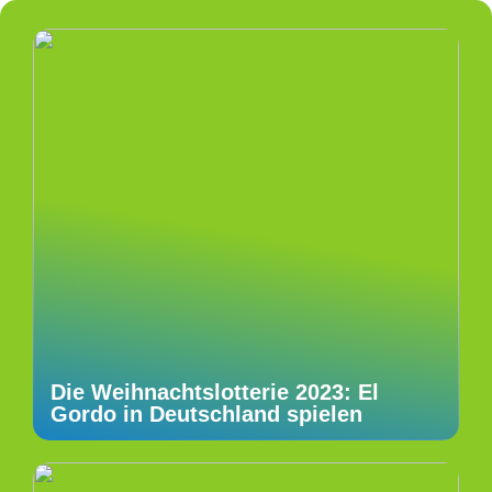
Die Weihnachtslotterie 2023: El
Gordo in Deutschland spielen