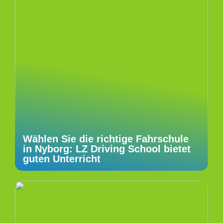
Wählen Sie die richtige Fahrschule
in Nyborg: LZ Driving School bietet
guten Unterricht