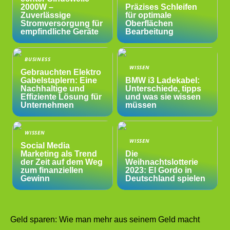
2000W –
Präzises Schleifen
Zuverlässige
für optimale
Stromversorgung für
Oberflächen
empfindliche Geräte
Bearbeitung
BUSINESS
WISSEN
Gebrauchten Elektro
Gabelstaplern: Eine
BMW i3 Ladekabel:
Nachhaltige und
Unterschiede, tipps
Effiziente Lösung für
und was sie wissen
Unternehmen
müssen
WISSEN
WISSEN
Social Media
Marketing als Trend
Die
der Zeit auf dem Weg
Weihnachtslotterie
zum finanziellen
2023: El Gordo in
Gewinn
Deutschland spielen
Geld sparen: Wie man mehr aus seinem Geld macht