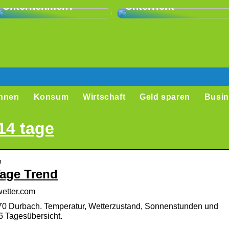
Unternehmen?
Unterricht
hnen
Konsum
Wirtschaft
Geld sparen
Busin
14 tage
h
Tage Trend
wetter.com
770 Durbach. Temperatur, Wetterzustand, Sonnenstunden und
6 Tagesübersicht.