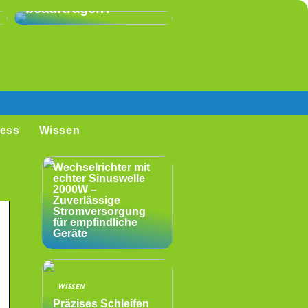
beauftragen?
ess
Wissen
WISSEN
Wechselrichter mit
echter Sinuswelle
2000W –
Zuverlässige
Stromversorgung
für empfindliche
Geräte
WISSEN
Präzises Schleifen