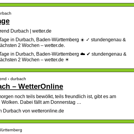
urbach
age
rend Durbach | wetter.de
4 Tage in Durbach, Baden-Württemberg ☀️ ✓ stundengenau &
nächsten 2 Wochen – wetter.de.
4 Tage in Durbach, Baden-Württemberg ☁️ ✔ stundengenau &
 nächsten 2 Wochen – wetter.de ☀
rend › durbach
ach – WetterOnline
en noch teils bewölkt, teils freundlich ist, gibt es am
e Wolken. Dabei fällt am Donnerstag …
n Durbach von wetteronline.de
Württemberg