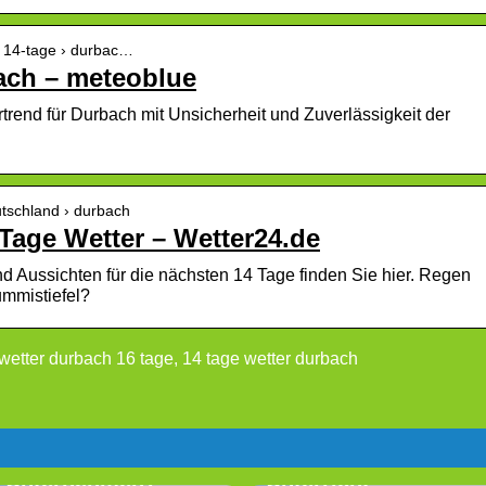
› 14-tage › durbac…
ach – meteoblue
trend für Durbach mit Unsicherheit und Zuverlässigkeit der
utschland › durbach
Tage Wetter – Wetter24.de
d Aussichten für die nächsten 14 Tage finden Sie hier. Regen
ummistiefel?
wetter durbach 16 tage, 14 tage wetter durbach
Wählen Sie die
richtige Fahrschule
Sie suchen nach
in Nyborg: LZ
neuen Maßnahmen
Driving School
für das
bietet guten
Unternehmen?
Unterricht