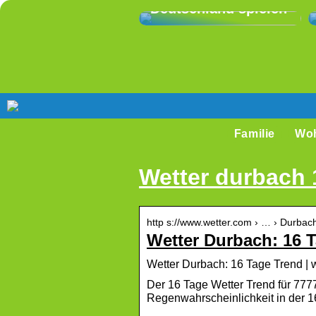
Deutschland spielen
Familie
Wo
Wetter durbach 
http s://www.wetter.com › … › Durbac
Wetter Durbach: 16 
Wetter Durbach: 16 Tage Trend | 
Der 16 Tage Wetter Trend für 77
Regenwahrscheinlichkeit in der 1