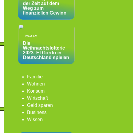
der Zeit auf dem
Weg zum
finanziellen Gewinn
WISSEN
Die
Weihnachtslotterie
2023: El Gordo in
Deutschland spielen
Familie
Wohnen
Konsum
Wirtschaft
Geld sparen
Business
Wissen