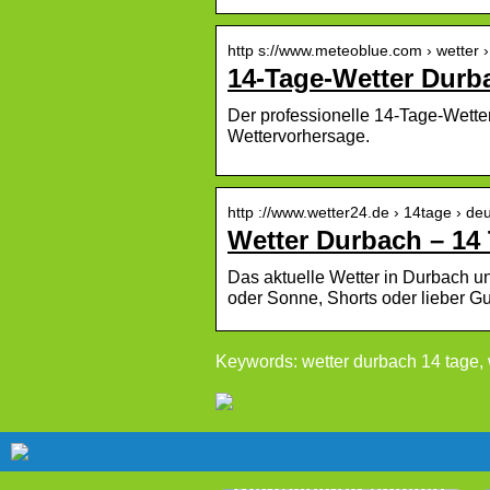
http s://www.meteoblue.com › wetter 
14-Tage-Wetter Durb
Der professionelle 14-Tage-Wetter
Wettervorhersage.
http ://www.wetter24.de › 14tage › de
Wetter Durbach – 14 
Das aktuelle Wetter in Durbach un
oder Sonne, Shorts oder lieber G
Keywords: wetter durbach 14 tage, 
Die
Weihnachtslotterie
2023: El Gordo in
Deutschland spielen