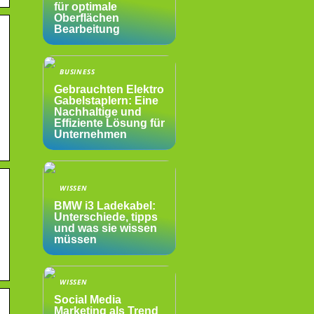
für optimale
Oberflächen
Bearbeitung
BUSINESS
Gebrauchten Elektro
Gabelstaplern: Eine
Nachhaltige und
Effiziente Lösung für
Unternehmen
WISSEN
BMW i3 Ladekabel:
Unterschiede, tipps
und was sie wissen
müssen
WISSEN
Social Media
Marketing als Trend