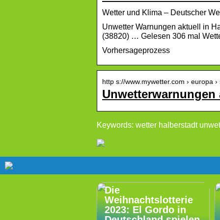
Wetter und Klima – Deutscher We
Unwetter Warnungen aktuell in Ha
(38820) … Gelesen 306 mal Wet
Vorhersageprozess
http s://www.mywetter.com › europa ›
Unwetterwarnungen ak
Keywords: wetter halberstadt unwe
Die
Weihnachtslotterie
2023: El Gordo in
Deutschland spielen