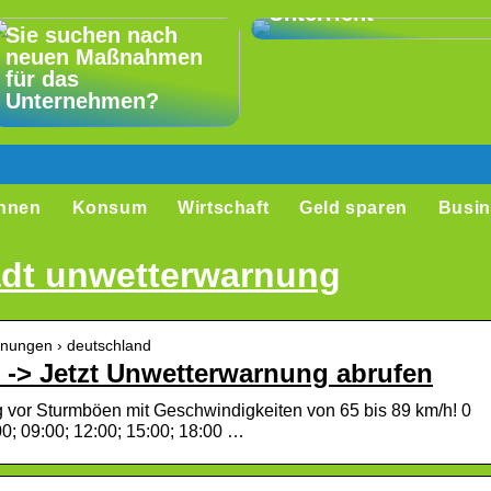
Unterricht
Sie suchen nach
neuen Maßnahmen
für das
Unternehmen?
hnen
Konsum
Wirtschaft
Geld sparen
Busin
adt unwetterwarnung
rnungen › deutschland
 -> Jetzt Unwetterwarnung abrufen
g vor Sturmböen mit Geschwindigkeiten von 65 bis 89 km/h! 0
00; 09:00; 12:00; 15:00; 18:00 …