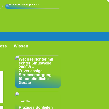
beauftragen?
ess
Wissen
WISSEN
Wechselrichter mit
echter Sinuswelle
2000W –
Zuverlässige
Stromversorgung
für empfindliche
Geräte
WISSEN
Präzises Schleifen