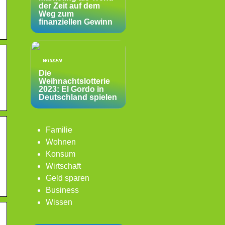
der Zeit auf dem
Weg zum
finanziellen Gewinn
WISSEN
Die
Weihnachtslotterie
2023: El Gordo in
Deutschland spielen
Familie
Wohnen
Konsum
Wirtschaft
Geld sparen
Business
Wissen