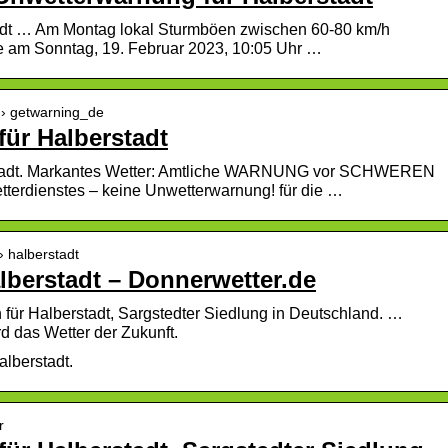
adt … Am Montag lokal Sturmböen zwischen 60-80 km/h
 am Sonntag, 19. Februar 2023, 10:05 Uhr …
z › getwarning_de
ür Halberstadt
stadt. Markantes Wetter: Amtliche WARNUNG vor SCHWEREN
dienstes – keine Unwetterwarnung! für die …
› halberstadt
berstadt – Donnerwetter.de
für Halberstadt, Sargstedter Siedlung in Deutschland. …
d das Wetter der Zukunft.
lberstadt.
r