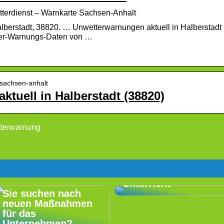
tterdienst – Warnkarte Sachsen-Anhalt
lberstadt, 38820. … Unwetterwarnungen aktuell in Halberstadt
ter-Warnungs-Daten von …
 sachsen-anhalt
tuell in Halberstadt (38820)
tterwarnung
Wählen Sie die
richtige Fahrschule
in Nyborg: LZ
Driving School
bietet guten
Unterricht
Sie suchen nach
neuen Maßnahmen
für das
Unternehmen?