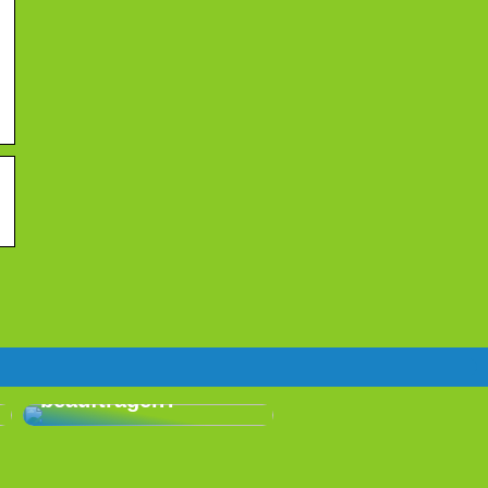
Warum ist es eine
gute Idee, für Ihr
nächstes Event eine
professionelle
Eventagentur zu
beauftragen?