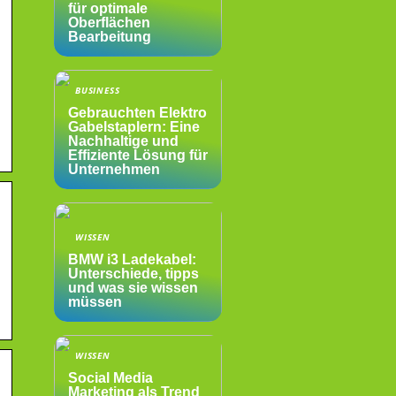
für optimale
Oberflächen
Bearbeitung
BUSINESS
Gebrauchten Elektro
Gabelstaplern: Eine
Nachhaltige und
Effiziente Lösung für
Unternehmen
WISSEN
BMW i3 Ladekabel:
Unterschiede, tipps
und was sie wissen
müssen
WISSEN
Social Media
Marketing als Trend