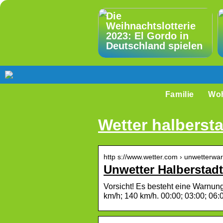
Die
Weihnachtslotterie
2023: El Gordo in
Deutschland spielen
Familie
Wo
Wetter halberst
http s://www.wetter.com › unwetterwa
Unwetter Halberstadt
Vorsicht! Es besteht eine Warnun
km/h; 140 km/h. 00:00; 03:00; 06: