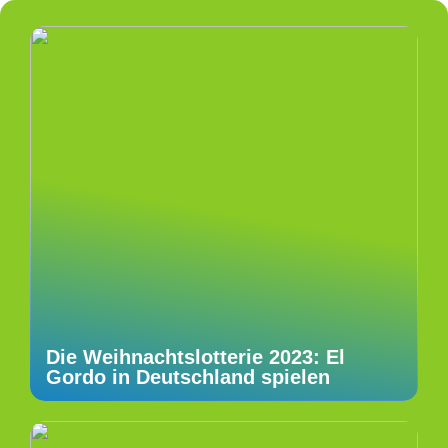
Die Weihnachtslotterie 2023: El
Gordo in Deutschland spielen