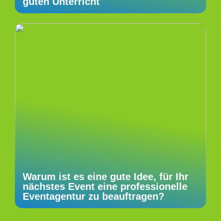
guten Unterricht
Warum ist es eine gute Idee, für Ihr
nächstes Event eine professionelle
Eventagentur zu beauftragen?