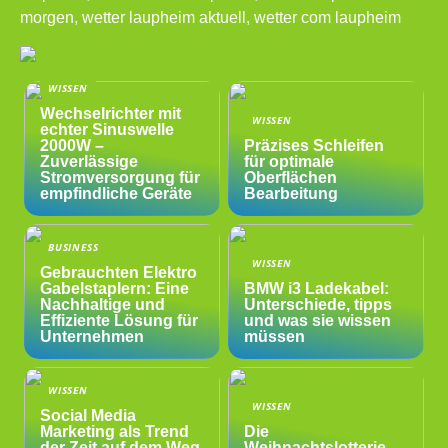
morgen, wetter laupheim aktuell, wetter com laupheim
WISSEN
Wechselrichter mit
WISSEN
echter Sinuswelle
2000W –
Präzises Schleifen
Zuverlässige
für optimale
Stromversorgung für
Oberflächen
empfindliche Geräte
Bearbeitung
BUSINESS
WISSEN
Gebrauchten Elektro
Gabelstaplern: Eine
BMW i3 Ladekabel:
Nachhaltige und
Unterschiede, tipps
Effiziente Lösung für
und was sie wissen
Unternehmen
müssen
WISSEN
WISSEN
Social Media
Marketing als Trend
Die
der Zeit auf dem Weg
Weihnachtslotterie