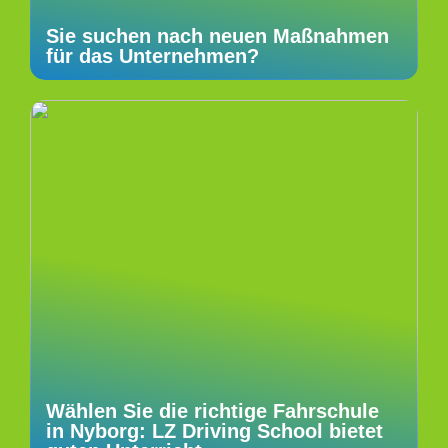
Sie suchen nach neuen Maßnahmen
für das Unternehmen?
Wählen Sie die richtige Fahrschule
in Nyborg: LZ Driving School bietet