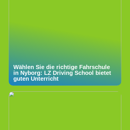
Wählen Sie die richtige Fahrschule
in Nyborg: LZ Driving School bietet
guten Unterricht