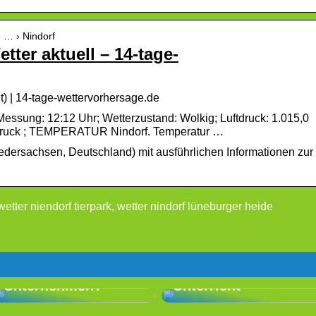
› … › Nindorf
tter aktuell – 14-tage-
t) | 14-tage-wettervorhersage.de
ssung: 12:12 Uhr; Wetterzustand: Wolkig; Luftdruck: 1.015,0
hdruck ; TEMPERATUR Nindorf. Temperatur …
iedersachsen, Deutschland) mit ausführlichen Informationen zur
etter niendorf tierpark, wetter nindorf lüneburger heide
Wählen Sie die
richtige Fahrschule
Sie suchen nach
in Nyborg: LZ
neuen Maßnahmen
Driving School
für das
bietet guten
Unternehmen?
Unterricht