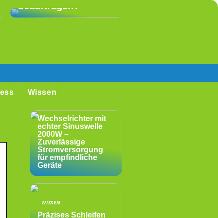
beauftragen?
ess
Wissen
WISSEN
Wechselrichter mit
echter Sinuswelle
2000W –
Zuverlässige
Stromversorgung
für empfindliche
Geräte
WISSEN
Präzises Schleifen