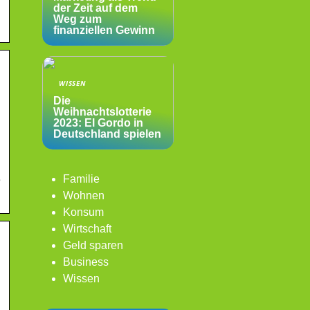
der Zeit auf dem
Weg zum
finanziellen Gewinn
WISSEN
Die
Weihnachtslotterie
2023: El Gordo in
Deutschland spielen
Familie
e
Wohnen
Konsum
Wirtschaft
Geld sparen
Business
Wissen