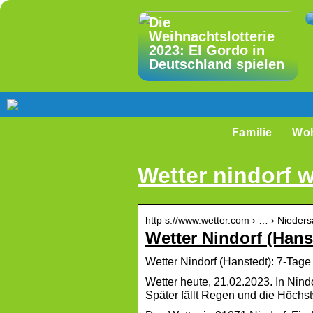
Die
Weihnachtslotterie
2023: El Gordo in
Deutschland spielen
Familie
Wo
Wetter nindorf w
http s://www.wetter.com › … › Nieders
Wetter Nindorf (Hans
Wetter Nindorf (Hanstedt): 7-Tage
Wetter heute, 21.02.2023. In Nind
Später fällt Regen und die Höchst