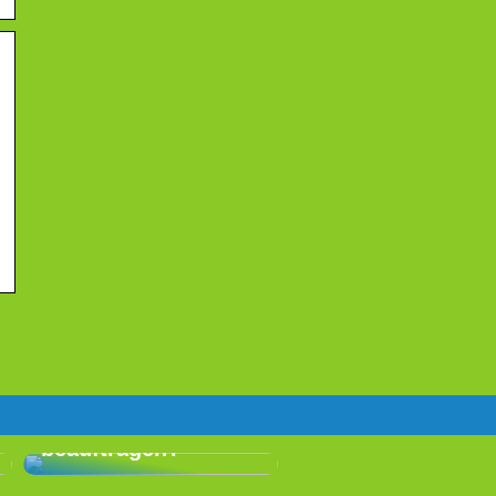
Warum ist es eine
gute Idee, für Ihr
nächstes Event eine
professionelle
Eventagentur zu
beauftragen?