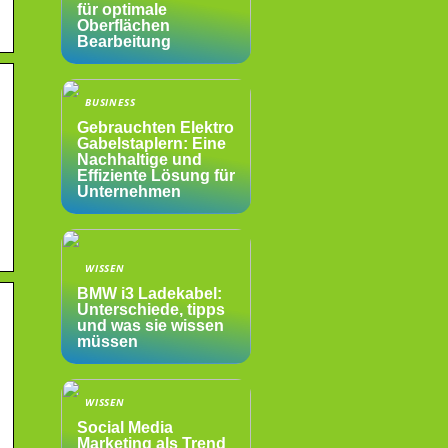
für optimale
Oberflächen
Bearbeitung
BUSINESS
Gebrauchten Elektro
Gabelstaplern: Eine
Nachhaltige und
Effiziente Lösung für
Unternehmen
WISSEN
BMW i3 Ladekabel:
Unterschiede, tipps
und was sie wissen
müssen
WISSEN
Social Media
Marketing als Trend