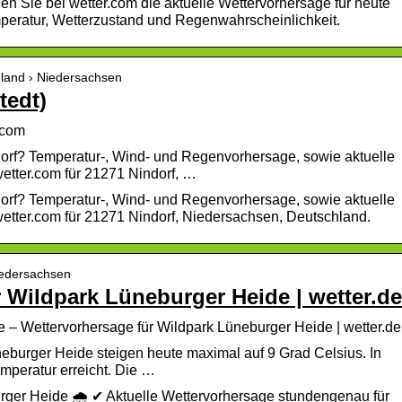
en Sie bei wetter.com die aktuelle Wettervorhersage für heute
mperatur, Wetterzustand und Regenwahrscheinlichkeit.
hland › Niedersachsen
tedt)
.com
dorf? Temperatur-, Wind- und Regenvorhersage, sowie aktuelle
etter.com für 21271 Nindorf, …
dorf? Temperatur-, Wind- und Regenvorhersage, sowie aktuelle
etter.com für 21271 Nindorf, Niedersachsen, Deutschland.
Niedersachsen
 Wildpark Lüneburger Heide | wetter.de
 – Wettervorhersage für Wildpark Lüneburger Heide | wetter.de
eburger Heide steigen heute maximal auf 9 Grad Celsius. In
emperatur erreicht. Die …
rger Heide 🌧️ ✔ Aktuelle Wettervorhersage stundengenau für