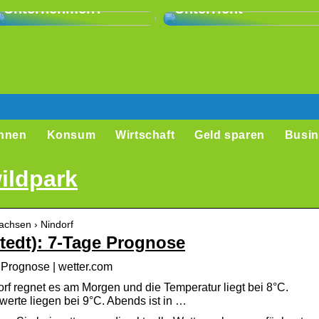
Unternehmen?
Unterricht
hnen
Konsum
Wirtschaft
Geld sparen
Busin
ildpark
achsen › Nindorf
tedt): 7-Tage Prognose
 Prognose | wetter.com
orf regnet es am Morgen und die Temperatur liegt bei 8°C.
werte liegen bei 9°C. Abends ist in …