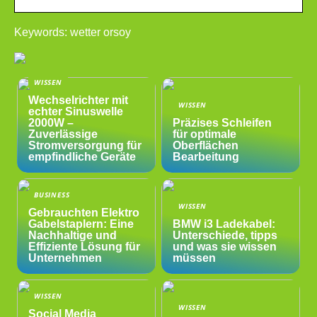
Keywords: wetter orsoy
WISSEN
Wechselrichter mit
WISSEN
echter Sinuswelle
2000W –
Präzises Schleifen
Zuverlässige
für optimale
Stromversorgung für
Oberflächen
empfindliche Geräte
Bearbeitung
BUSINESS
WISSEN
Gebrauchten Elektro
Gabelstaplern: Eine
BMW i3 Ladekabel:
Nachhaltige und
Unterschiede, tipps
Effiziente Lösung für
und was sie wissen
Unternehmen
müssen
WISSEN
WISSEN
Social Media