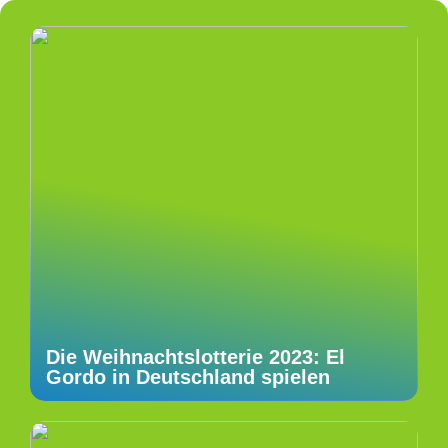
Die Weihnachtslotterie 2023: El
Gordo in Deutschland spielen