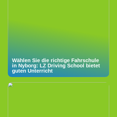
Wählen Sie die richtige Fahrschule
in Nyborg: LZ Driving School bietet
guten Unterricht